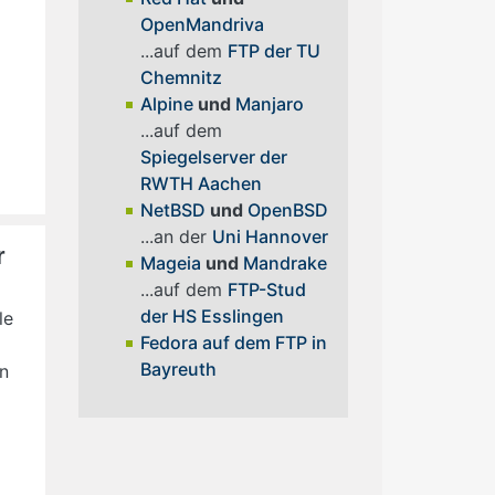
OpenMandriva
...auf dem
FTP der TU
Chemnitz
Alpine
und
Manjaro
...auf dem
Spiegelserver der
RWTH Aachen
NetBSD
und
OpenBSD
...an der
Uni Hannover
r
Mageia
und
Mandrake
...auf dem
FTP-Stud
der HS Esslingen
le
Fedora auf dem FTP in
Bayreuth
en