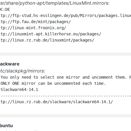
usr/share/python-apt/templates/LinuxMint.mirrors:
C:DE

ttp://ftp-stud.hs-esslingen.de/pub/Mirrors/packages.linux
ttp://ftp.fau.de/mint/packages/

ttp://linux-mint.froonix.org/

ttp://linuxmint-apt.killerhorse.eu/packages/

ttp://linux.rz.rub.de/linuxmint/packages/
lackware
etc/slackpkg/mirrors:
 You only need to select one mirror and uncomment them. P
 ONLY ONE mirror can be uncommented each time.

 Slackware64-14.1

---------------------------------------------------------
ttp://linux.rz.rub.de/slackware/slackware64-14.1/
buntu