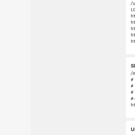
/
LO
h
h
h
h
h
S
/
#
#
#
#
h
U