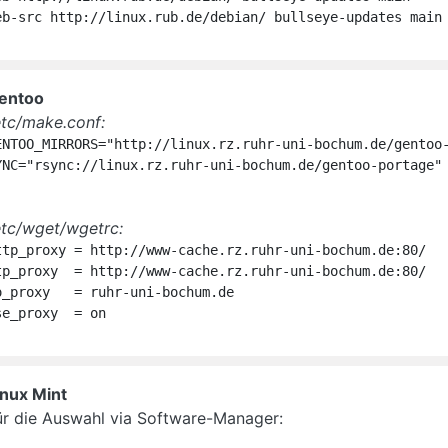
eb-src http://linux.rub.de/debian/ bullseye-updates main
entoo
etc/make.conf:
ENTOO_MIRRORS="http://linux.rz.ruhr-uni-bochum.de/gentoo-
YNC="rsync://linux.rz.ruhr-uni-bochum.de/gentoo-portage"
etc/wget/wgetrc:
ttp_proxy = http://www-cache.rz.ruhr-uni-bochum.de:80/

tp_proxy  = http://www-cache.rz.ruhr-uni-bochum.de:80/

o_proxy   = ruhr-uni-bochum.de

se_proxy  = on
inux Mint
ür die Auswahl via Software-Manager: