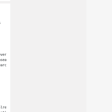
s
ver&arch=$basearch&repo=os&infra=$infra

search/

lreleasever/$basearch/os/
