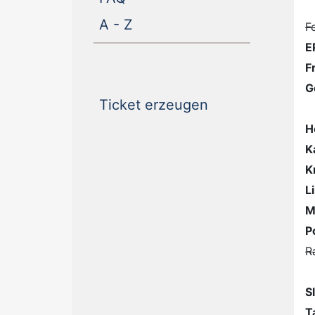
(current)
A - Z
F
E
F
G
(current)
Ticket erzeugen
H
K
K
L
M
P
R
S
T