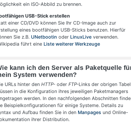
öglichkeit ein ISO-Abbild zu brennen.
ootfähigen USB-Stick erstellen
tatt einer CD/DVD können Sie Ihr CD-Image auch zur
rstellung eines bootfähigen USB-Sticks benutzen. Hierfür
önnen Sie z.B.
UNetbootin
oder
LinuxLive
verwenden.
Wikipedia führt eine
Liste weiterer Werkzeuge
ie kann ich den Server als Paketquelle fü
ein System verwenden?
ie URLs hinter den
HTTP-
oder
FTP-
Links der obrigen Tabel
üssen in die Konfiguration ihres jeweiligen Paketmanagers
ingetragen werden. In den nachfolgenden Abschnitten find
ie Beispielkonfigurationen für einige Systeme. Details zu
yntax und Aufbau finden Sie in den
Manpages
und Online-
okumentation ihrer Distribution.