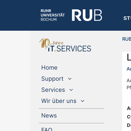
ST
RU
(current)
Home
A
Support
Au
Pf
Services
Wir über uns
A
(current)
News
C
D
FAQ