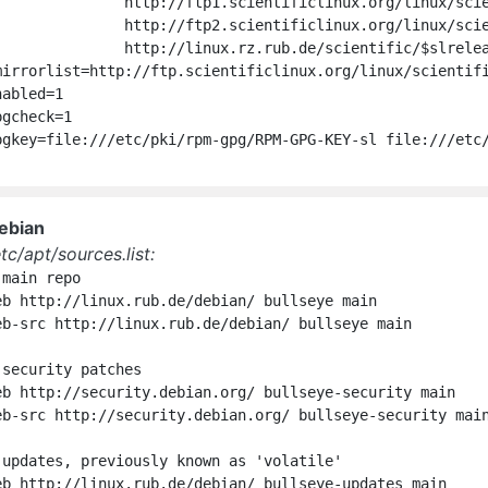
/ftp1.scientificlinux.org/linux/scientific/$slreleasever/$basearch/os/

/ftp2.scientificlinux.org/linux/scientific/$slreleasever/$basearch/os/

//linux.rz.rub.de/scientific/$slreleasever/$basearch/os/

mirrorlist=http://ftp.scientificlinux.org/linux/scientifi
nabled=1

pgcheck=1

pgkey=file:///etc/pki/rpm-gpg/RPM-GPG-KEY-sl file:///etc
ebian
etc/apt/sources.list:
 main repo

eb http://linux.rub.de/debian/ bullseye main

eb-src http://linux.rub.de/debian/ bullseye main

 security patches	

eb http://security.debian.org/ bullseye-security main

eb-src http://security.debian.org/ bullseye-security main
 updates, previously known as 'volatile'

eb http://linux.rub.de/debian/ bullseye-updates main
