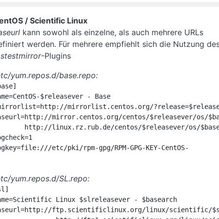
entOS / Scientific Linux
aseurl
kann sowohl als einzelne, als auch mehrere URLs
efiniert werden. Für mehrere empfiehlt sich die Nutzung de
astestmirror
-Plugins
etc/yum.repos.d/base.repo:
ase]

ame=CentOS-$releasever - Base

mirrorlist=http://mirrorlist.centos.org/?release=$release
aseurl=http://mirror.centos.org/centos/$releasever/os/$ba
x.rz.rub.de/centos/$releasever/os/$basearch/

pgcheck=1

pgkey=file:///etc/pki/rpm-gpg/RPM-GPG-KEY-CentOS-
etc/yum.repos.d/SL.repo:
l]

ame=Scientific Linux $slreleasever - $basearch

aseurl=http://ftp.scientificlinux.org/linux/scientific/$s