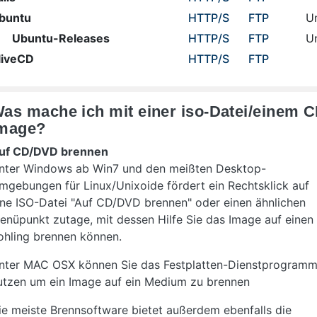
buntu
HTTP
/S
FTP
U
Ubuntu-Releases
HTTP
/S
FTP
U
liveCD
HTTP
/S
FTP
as mache ich mit einer iso-Datei/einem C
mage?
uf CD/DVD brennen
nter Windows ab Win7 und den meißten Desktop-
mgebungen für Linux/Unixoide fördert ein Rechtsklick auf
ine ISO-Datei "Auf CD/DVD brennen" oder einen ähnlichen
enüpunkt zutage, mit dessen Hilfe Sie das Image auf einen
ohling brennen können.
nter MAC OSX können Sie das Festplatten-Dienstprogram
utzen um ein Image auf ein Medium zu brennen
ie meiste Brennsoftware bietet außerdem ebenfalls die