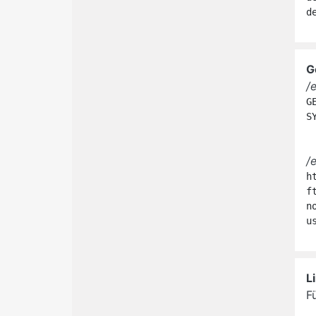
d
G
/
G
S
/
h
f
n
u
L
F