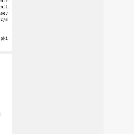
c/mirrorlist/sl-base-7.txt

/pki/rpm-gpg/RPM-GPG-KEY-sl7

