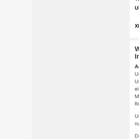
U
X
W
I
A
U
U
e
M
R
U
n
D