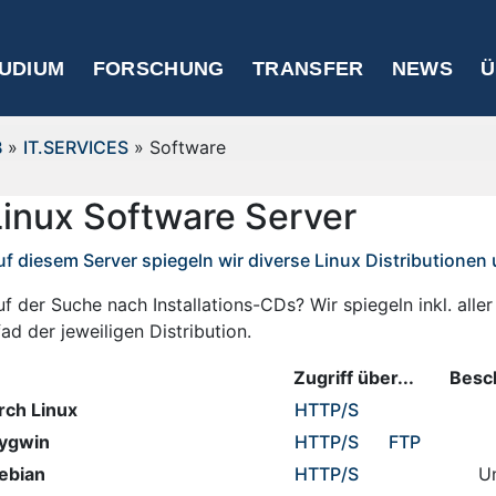
UDIUM
FORSCHUNG
TRANSFER
NEWS
Ü
B
»
IT.SERVICES
» Software
Linux Software Server
uf diesem Server spiegeln wir diverse Linux Distributionen
f der Suche nach Installations-CDs? Wir spiegeln inkl. aller
ad der jeweiligen Distribution.
Zugriff über...
Besc
rch Linux
HTTP
/S
ygwin
HTTP
/S
FTP
ebian
HTTP
/S
U