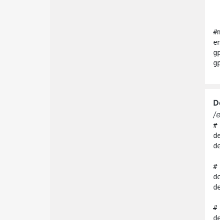
		http:/
		http:/
		http:
#
e
g
g
D
/
#
d
d
#
d
d
#
d