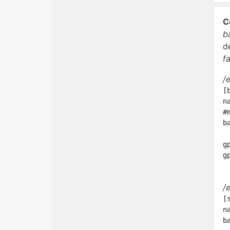
C
b
d
f
/
[b
n
#
b
	http://linu
g
g
/
[s
n
b