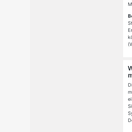
M
B
S
E
k
(
W
m
D
m
e
S
S
D