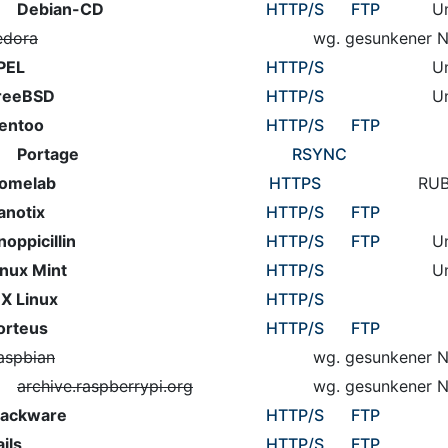
Debian-CD
HTTP
/S
FTP
U
edora
wg. gesunkener N
PEL
HTTP
/S
U
reeBSD
HTTP
/S
U
entoo
HTTP
/S
FTP
Portage
RSYNC
omelab
HTTPS
RUB
anotix
HTTP
/S
FTP
noppicillin
HTTP
/S
FTP
U
inux Mint
HTTP
/S
U
X Linux
HTTP
/S
orteus
HTTP
/S
FTP
aspbian
wg. gesunkener N
archive.raspberrypi.org
wg. gesunkener N
lackware
HTTP
/S
FTP
ails
HTTP
/S
FTP